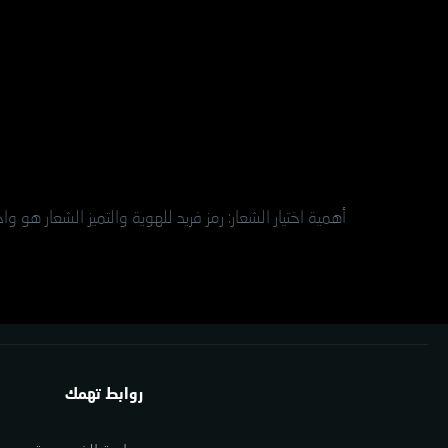
أهمية اختيار الشعار: رمز فريد للهوية والتميز الشعار هو و
روابط تهمك