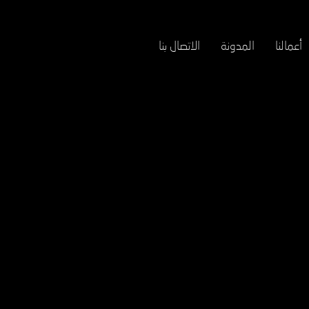
أعمالنا
المدونة
الاتصال بنا
Digital Marketing Vs. Marketing | التسويق الرقمي