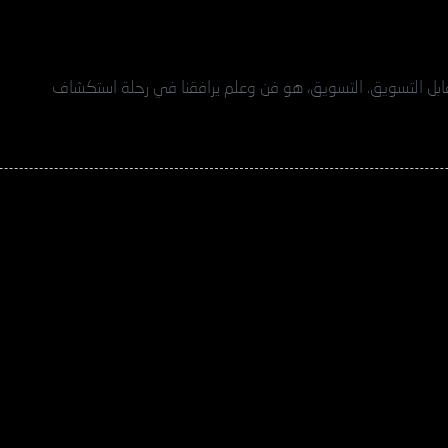
Dig | التسويق الرقمي مقابل التسويق. التسويق، هو فن وعلم يرافقنا في رحلة استكشاف
ريد للهوية والتميز