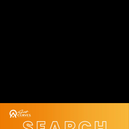
تحسين محركات
البحث: الفارق
الحاسم في عالم
الويب | SEO
forms the
difference