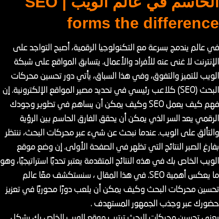
الحاسم في عالم الويب | SEO
forms the difference
في عالم يندمج بسرعة مع التكنولوجيا الرقمية، أصبح التواجد على
الإنترنت لا غنى عنه للأفراد والأعمال. يتسابق المواقع على شبكة
الويب للتميز والتفوق، وفي هذا السباق، يأتي دور تحسين محركات
البحث (SEO) كلاعب رئيسي في تحديد مصير المواقع الإلكترونية. إن
فهم كيف يعمل SEO وكيف يمكن أن يساهم في تطوير وجودك
الرقمي يعد السر الذي يمكن أن يحقق الفارق الحاسم بين الرؤية
والتألق على الويب. عندما نبحث عن شيء عبر محركات البحث، ننتظر
بفارغ الصبر النتائج التي تظهر في الصفحة الأولى. إن وضع موقع
الويب الخاص بك في هذه النتائج المتقدمة يعتبر تحديًا استراتيجيًا، وهو
ما يعكس أهمية SEO. في هذا المقال ، سنستكشف معًا عالم
تحسين محركات البحث وكيف يمكن أن يلعب دورًا محوريًا في تعزيز
حضورك عبر وجذب الجمهور المستهدف .
يعني تحسين محركات البحث ترتيب موقع الويب الخاص بك بشكل