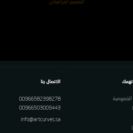
التصميم الجرافيكي
تهمك
الاتصال بنا
الخصوصية
00966582398278
00966503009443
info@artcurves.sa